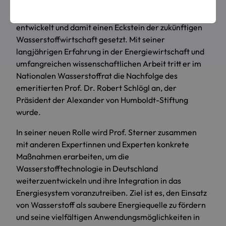
Energiesystemtechnik mit Kolleginnen und Kollegen
die Technologie Power-to-Gas erfunden und
entwickelt und damit einen Eckstein der zukünftigen
Wasserstoffwirtschaft gesetzt. Mit seiner
langjährigen Erfahrung in der Energiewirtschaft und
umfangreichen wissenschaftlichen Arbeit tritt er im
Nationalen Wasserstoffrat die Nachfolge des
emeritierten Prof. Dr. Robert Schlögl an, der
Präsident der Alexander von Humboldt-Stiftung
wurde.
In seiner neuen Rolle wird Prof. Sterner zusammen
mit anderen Expertinnen und Experten konkrete
Maßnahmen erarbeiten, um die
Wasserstofftechnologie in Deutschland
weiterzuentwickeln und ihre Integration in das
Energiesystem voranzutreiben. Ziel ist es, den Einsatz
von Wasserstoff als saubere Energiequelle zu fördern
und seine vielfältigen Anwendungsmöglichkeiten in