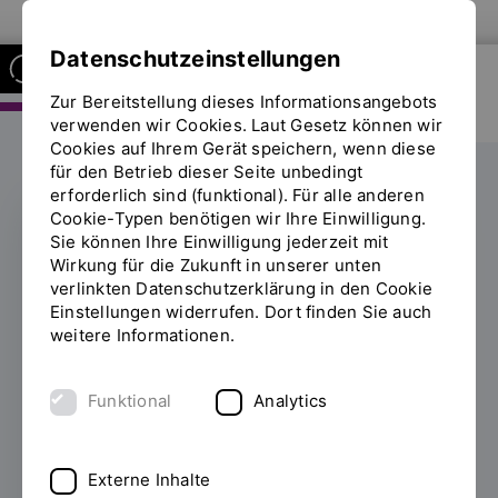
Zur Website der OTH Regensburg
Datenschutzeinstellungen
Zur Bereitstellung dieses Informationsangebots
FAKULTÄT ELEKTRO- UND
INFORMATIONSTECHNIK
verwenden wir Cookies. Laut Gesetz können wir
Cookies auf Ihrem Gerät speichern, wenn diese
für den Betrieb dieser Seite unbedingt
erforderlich sind (funktional). Für alle anderen
Cookie-Typen benötigen wir Ihre Einwilligung.
Sie können Ihre Einwilligung jederzeit mit
NATIONALES BERATERGREMIUM
Wirkung für die Zukunft in unserer unten
verlinkten Datenschutzerklärung in den Cookie
Prof. Sterner im
Einstellungen widerrufen. Dort finden Sie auch
weitere Informationen.
Nationalen
Wasserstoffrat
Funktional
Analytics
27.07.2023
Prof. Dr.-Ing. Michael Sterner,
Forschungsprofessor für Energiespeicher
Externe Inhalte