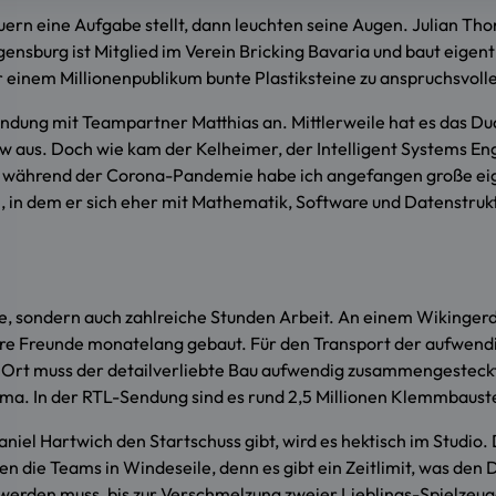
eine Aufgabe stellt, dann leuchten seine Augen. Julian Thoma 
nsburg ist Mitglied im Verein Bricking Bavaria und baut eigent
r einem Millionenpublikum bunte Plastiksteine zu anspruchsvol
er Sendung mit Teampartner Matthias an. Mittlerweile hat es das D
ow aus. Doch wie kam der Kelheimer, der Intelligent Systems En
r während der Corona-Pandemie habe ich angefangen große eig
, in dem er sich eher mit Mathematik, Software und Datenstrukt
e, sondern auch zahlreiche Stunden Arbeit. An einem Wikingerd
tere Freunde monatelang gebaut. Für den Transport der aufwend
or Ort muss der detailverliebte Bau aufwendig zusammengesteck
. In der RTL-Sendung sind es rund 2,5 Millionen Klemmbauste
niel Hartwich den Startschuss gibt, wird es hektisch im Studio.
 die Teams in Windeseile, denn es gibt ein Zeitlimit, was den Dr
erden muss, bis zur Verschmelzung zweier Lieblings-Spielzeuge