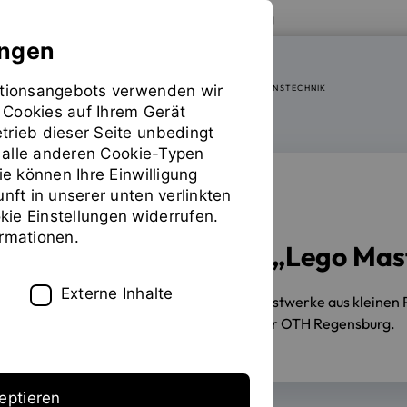
Zur Website der OTH Regensburg
ungen
mationsangebots verwenden wir
FAKULTÄT ELEKTRO- UND INFORMATIONSTECHNIK
 Cookies auf Ihrem Gerät
trieb dieser Seite unbedingt
ür alle anderen Cookie-Typen
ie können Ihre Einwilligung
unft in unserer unten verlinkten
FERNSEHSHOW
ie Einstellungen widerrufen.
ormationen.
OTH-Student will „Lego Mas
Externe Inhalte
21.09.2023
Julian Thoma baut Kunstwerke aus kleinen P
Ausgleich zu seinem Studium an der OTH Regensburg.
eptieren