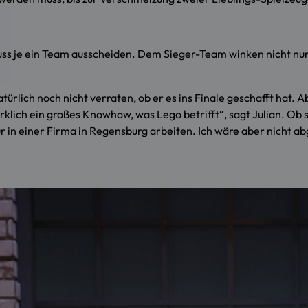
muss je ein Team ausscheiden. Dem Sieger-Team winken nicht n
türlich noch nicht verraten, ob er es ins Finale geschafft hat.
klich ein großes Knowhow, was Lego betrifft“, sagt Julian. Ob s
 in einer Firma in Regensburg arbeiten. Ich wäre aber nicht abg