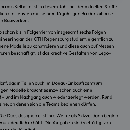
aus Kelheim ist in diesem Jahr bei der aktuellen Staffel
lich am liebsten mit seinem 16-jährigen Bruder zuhause
len Bauwerken.
uo schon bis in Folge vier von insgesamt sechs Folgen
gineering an der OTH Regensburg studiert, eigentlich zu
ene Modelle zu konstruieren und diese auch auf Messen
uren beschäftigt, ist das kreative Gestalten von Lego-
orf, das in Teilen auch im Donau-Einkaufszentrum
igen Modelle braucht es inzwischen auch eine
t – und im Nachgang auch wieder zerlegt werden. Rund
ine, an denen sich die Teams bedienen dürfen.
 Die Duos designen erst ihre Werke als Skizze, dann beginnt
uck deutlich erhöht. Die Aufgaben sind vielfältig, von
 aus der Kindheit.