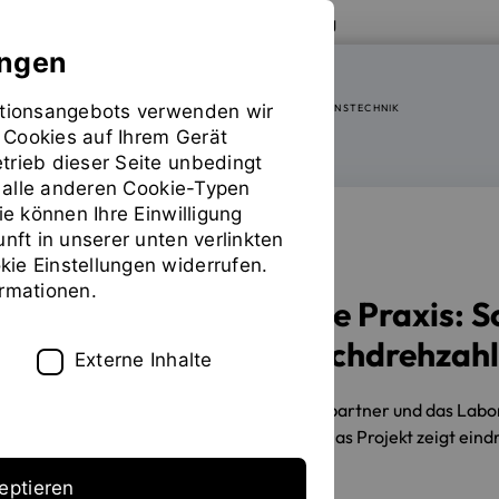
Zur Website der OTH Regensburg
ungen
mationsangebots verwenden wir
FAKULTÄT ELEKTRO- UND INFORMATIONSTECHNIK
 Cookies auf Ihrem Gerät
trieb dieser Seite unbedingt
ür alle anderen Cookie-Typen
ie können Ihre Einwilligung
unft in unserer unten verlinkten
KOOPERATION
ie Einstellungen widerrufen.
ormationen.
Gemeinsam für die Praxis: S
modernisieren Hochdrehzah
Externe Inhalte
17.09.2025
Studierende, Industriepartner und das Lab
Antriebsmotoren neu konzipiert. Das Projekt zeigt eind
eptieren