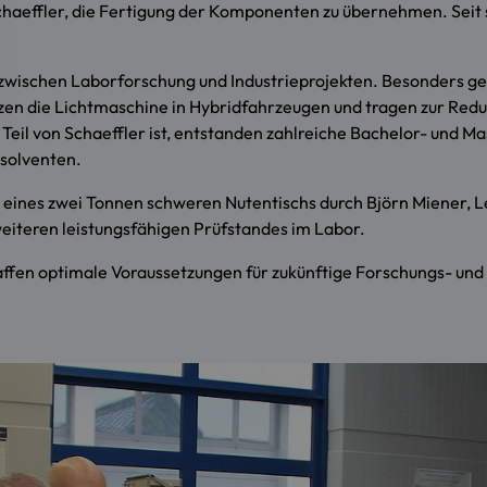
aeffler, die Fertigung der Komponenten zu übernehmen. Seit 
le zwischen Laborforschung und Industrieprojekten. Besonders g
en die Lichtmaschine in Hybridfahrzeugen und tragen zur Reduz
l von Schaeffler ist, entstanden zahlreiche Bachelor- und Mas
solventen.
e eines zwei Tonnen schweren Nutentischs durch Björn Miener, L
weiteren leistungsfähigen Prüfstandes im Labor.
ffen optimale Voraussetzungen für zukünftige Forschungs- und