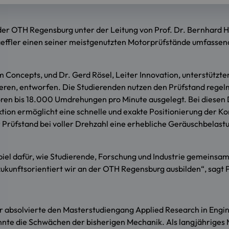
 der OTH Regensburg unter der Leitung von Prof. Dr. Bernhard
effler einen seiner meistgenutzten Motorprüfstände umfassend
 Concepts, und Dr. Gerd Rösel, Leiter Innovation, unterstützte
ieren, entworfen. Die Studierenden nutzen den Prüfstand regel
ren bis 18.000 Umdrehungen pro Minute ausgelegt. Bei diesen 
ion ermöglicht eine schnelle und exakte Positionierung der Ko
r Prüfstand bei voller Drehzahl eine erhebliche Geräuschbelas
spiel dafür, wie Studierende, Forschung und Industrie gemeins
 zukunftsorientiert wir an der OTH Regensburg ausbilden“, sagt
 Er absolvierte den Masterstudiengang Applied Research in Eng
nte die Schwächen der bisherigen Mechanik. Als langjähriges M