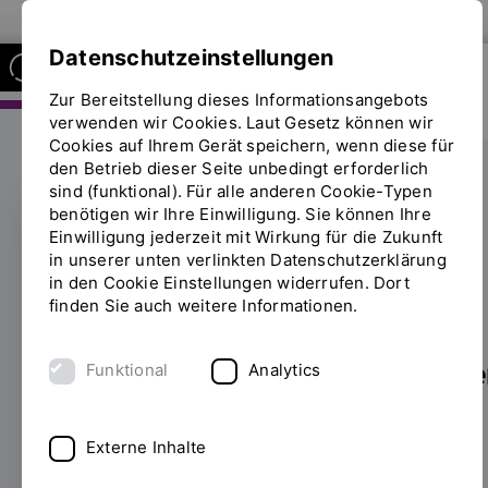
Zur Website der OTH Regensburg
Datenschutzeinstellungen
Zur Bereitstellung dieses Informationsangebots
FAKULTÄT ELEKTRO- UND
INFORMATIONSTECHNIK
verwenden wir Cookies. Laut Gesetz können wir
Cookies auf Ihrem Gerät speichern, wenn diese für
den Betrieb dieser Seite unbedingt erforderlich
sind (funktional). Für alle anderen Cookie-Typen
benötigen wir Ihre Einwilligung. Sie können Ihre
Einwilligung jederzeit mit Wirkung für die Zukunft
OTH-FORSCHERINNEN AUF DER
in unserer unten verlinkten Datenschutzerklärung
EUCAP 2025
in den Cookie Einstellungen widerrufen. Dort
finden Sie auch weitere Informationen.
Forschung für die
Kommunikationstechnologie
Funktional
Analytics
der Zukunft
Externe Inhalte
24.06.2025
Wie breiten sich