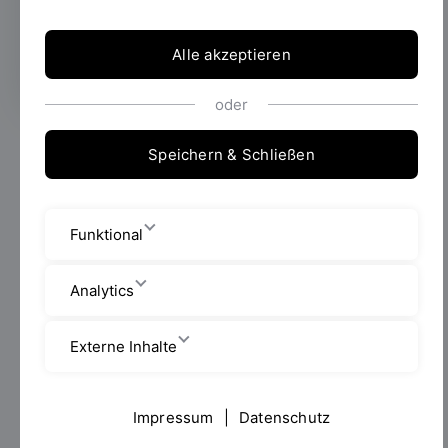
elektromagnetische Wellen bei über 100
GHz aus?
Alle akzeptieren
oder
Wie breiten sich elektromagnetische Wellen im
Speichern & Schließen
zukünftigen 6G-Frequenzbereich bei über 100 GHz
aus?
Wie lässt sich die Gesundheit von Patientinnen und
Funktional
Patienten mit Herzproblemen schonend und präzise
überwachen?
Und wie können all diese komplexen Prozesse
Analytics
effizient simuliert und gemessen werden?
Diese und viele weitere Fragen wurden auf der
Externe Inhalte
diesjährigen European Conference on Antennas and
Propagation (EUCAP) in Stockholm/Schweden
diskutiert – einer der wichtigsten europäischen
Impressum
|
Datenschutz
Konferenzen für Antennen- und