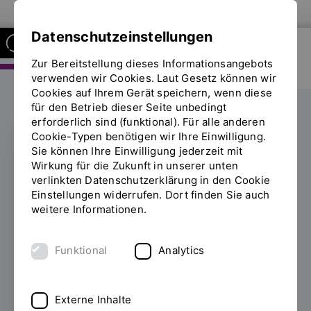
Zur Website der OTH Regensburg
Datenschutzeinstellungen
Zur Bereitstellung dieses Informationsangebots
FAKULTÄT ELEKTRO- UND
INFORMATIONSTECHNIK
verwenden wir Cookies. Laut Gesetz können wir
Cookies auf Ihrem Gerät speichern, wenn diese
für den Betrieb dieser Seite unbedingt
erforderlich sind (funktional). Für alle anderen
Cookie-Typen benötigen wir Ihre Einwilligung.
Sie können Ihre Einwilligung jederzeit mit
LAS³
Wirkung für die Zukunft in unserer unten
verlinkten Datenschutzerklärung in den Cookie
Erfolgreiches
Einstellungen widerrufen. Dort finden Sie auch
weitere Informationen.
Forschercamp im
Bayerischen Wald
Funktional
Analytics
24.07.2023
Das Software Engineering
Laboratory for Safe and Secure Systems
Externe Inhalte