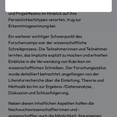
die Effektivität der Teamarbeit analysiert wurde. Die
Diskussion darüber, wie sich die einzelnen Mitarbeiter
und Projektteams im Hinblick auf ihre
Persönlichkeitstypen verorten, trug zur
Erkenntnisgewinnung bei.
Ein weiterer wichtiger Schwerpunkt des
Forschercamps war der wissenschaftliche
Schreibprozess. Die Teilnehmerinnen und Teilnehmer
lernten, das Implizite explizit zu machen und erhielten
Einblicke in die Verwendung von Rubriken im
wissenschaftlichen Schreiben. Der Forschungszyklus
wurde detailliert betrachtet, angefangen von der
Literaturrecherche über die Einleitung, Theorie und
Methodik bis hin zur Ergebnis-/Datenanalyse,
Diskussion und Schlussfolgerung.
Neben diesen inhaltlichen Aspekten hatten die
Nachwuchswissenschaftlerinnen und -
wissenschaftler auch die Möglichkeit, ihre eigenen