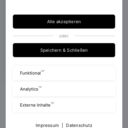
(LaS³) hat unter dem Motto "Katalysatoren
für den eigenen Forschungsprozess" ein
erfolgreiches Forschercamp in der
Alle akzeptieren
Schnitzmühle im Bayerischen Wald
veranstaltet.
oder
Speichern & Schließen
Erstellt von
Erika Antoni
Funktional
Analytics
Die Teilnehmerinnen und Teilnehmer des Camps
beschäftigten sich mit verschiedenen spannenden
Externe Inhalte
Themen. Zunächst wurde der Belbin-Test behandelt,
bei dem der Einfluss der Zusammensetzung von
Teams aus verschiedenen Persönlichkeitstypen auf
Impressum
|
Datenschutz