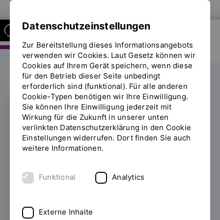
Zur Website der OTH Regensburg
Datenschutzeinstellungen
Zur Bereitstellung dieses Informationsangebots
FAKULTÄT ELEKTRO- UND
INFORMATIONSTECHNIK
verwenden wir Cookies. Laut Gesetz können wir
Cookies auf Ihrem Gerät speichern, wenn diese
für den Betrieb dieser Seite unbedingt
erforderlich sind (funktional). Für alle anderen
Cookie-Typen benötigen wir Ihre Einwilligung.
Sie können Ihre Einwilligung jederzeit mit
REISEKOSTENZUSCHUSS
Wirkung für die Zukunft in unserer unten
verlinkten Datenschutzerklärung in den Cookie
Auslandsaufenthalt
Einstellungen widerrufen. Dort finden Sie auch
weitere Informationen.
trotz kleinem
Geldbeutel
Funktional
Analytics
11.02.2025
Von Kanada bis Neuseeland, von
Norwegen bis Südafrika: Dank einer
Externe Inhalte