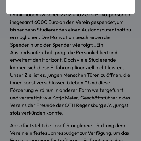
eine wichtige Lücke.
Dafür haben zwischen 2018 und 2024 Privatpersonen
insgesamt 6000 Euro an den Verein gespendet, um
bisher zehn Studierenden einen Auslandsaufenthalt zu
ermöglichen. Die Motivation beschreiben die
Spenderin und der Spender wie folgt: „Ein
Auslandsaufenthalt prägt die Persönlichkeit und
erweitert den Horizont. Doch viele Studierende
können sich diese Erfahrung finanziell nicht leisten.
Unser Ziel ist es, jungen Menschen Türen zu öffnen, die
ihnen sonst verschlossen blieben.“ Und diese
Förderung wird nun in anderer Form weitergeführt
und verstetigt, wie Katja Meier, Geschäftsführerin des
Vereins der Freunde der OTH Regensburg e.V., jüngst
stolz verkünden konnte.
Ab sofort stellt die Josef-Stanglmeier-Stiftung dem
Verein ein festes Jahresbudget zur Verfügung, um das
Förderprogramm fortzuführen. „Es freut mich, dass